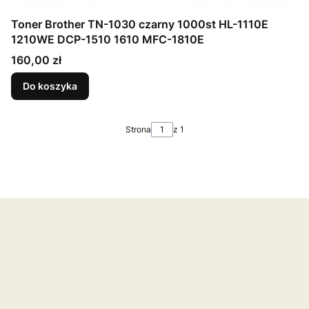
Toner Brother TN-1030 czarny 1000st HL-1110E
1210WE DCP-1510 1610 MFC-1810E
Cena
160,00 zł
Do koszyka
Strona
z 1