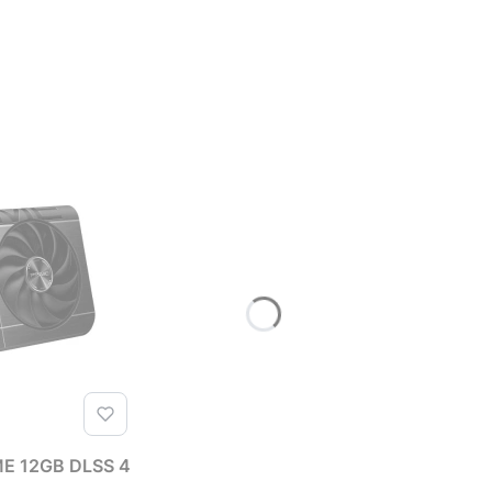
Karta graficzna Asus GeForce RTX 5070 OC PRIME 12GB DLSS 4