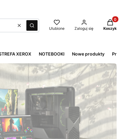
Produkty w kos
Wyczyść
Szukaj
Ulubione
Zaloguj się
Koszyk
STREFA XEROX
NOTEBOOKI
Nowe produkty
Promocje