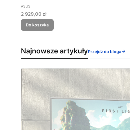
PRODUCENT
ASUS
Cena
2 929,00 zł
Do koszyka
Najnowsze artykuły
Przejdź do bloga