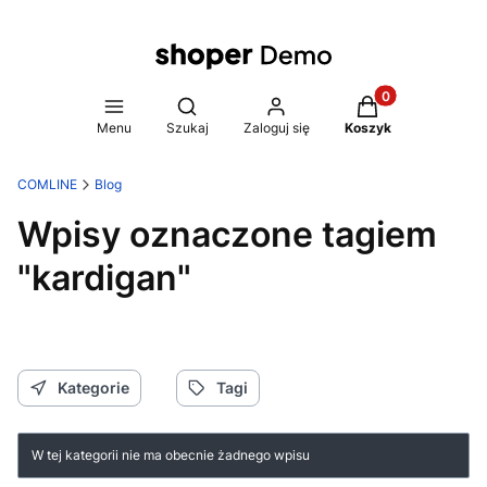
Produkty w koszy
Otwórz wyszukiwarkę
Menu
Szukaj
Zaloguj się
Koszyk
COMLINE
Blog
Wpisy oznaczone tagiem
"kardigan"
Kategorie
Tagi
W tej kategorii nie ma obecnie żadnego wpisu